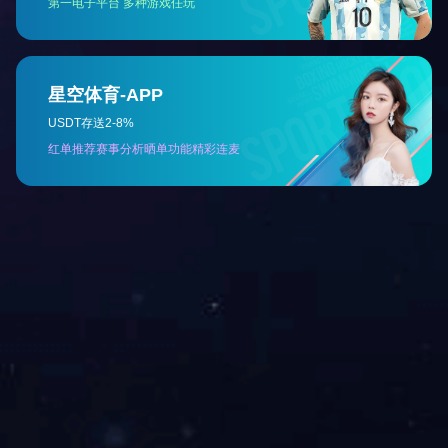
暂时没有内容信息显示
请先在网站后台添加数据记录。
首页
解决方案
弱电系统建设及智能化系统
信息安全整体解决方案
安全云解
决方案
米兰体育app官网网络建设方案
智能化机房建设及动环
监测
分支组网及移动办公
智能化组网解决方案
新闻资讯
公司新闻
行业新闻
工程案例
国内案例
国外案例
关于我们
公司简介
企业文化
荣誉资质
发展历程
合作品牌
米兰体育（中国）
米兰体育app官网
服务热线：
020-87566596